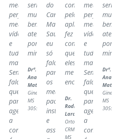
iam
to
didas
.
os
ologista/CRM-