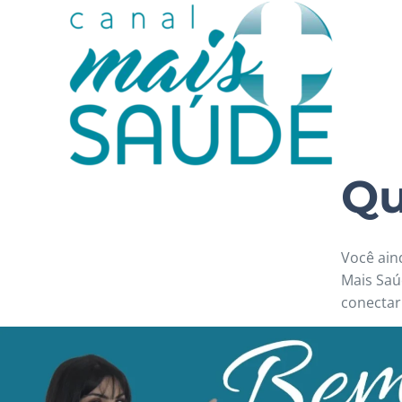
Q
Você ain
Mais Saú
conectar