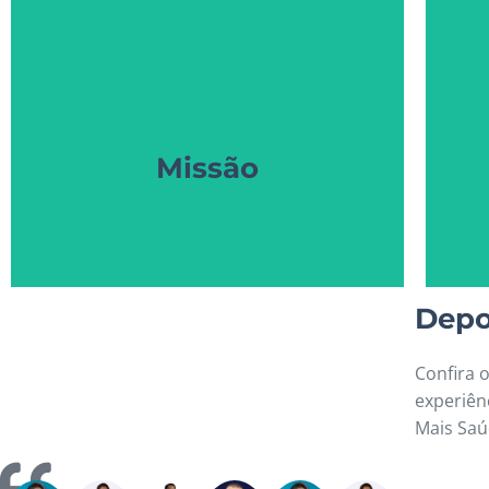
potencial. bem-estar estar bem
p
vida. Médicos divulgando todo o seu
saúde. Pessoas com mais qualidade de
sa
Tornar acessível informações sobre a
Missão
Missão
Depo
Confira 
experiênc
Mais Sa