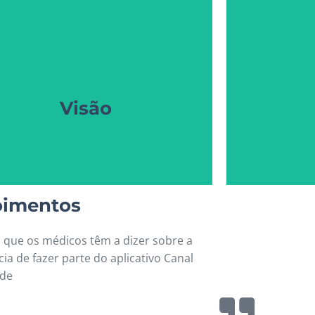
seu conhecimento (estar bem).
rofissionais da saúde a divulgar todo o
qualidade de vida (bem-estar) e
positivos. G
úde, ajudando as pessoas a terem mais
Engajamen
Tornar acessível informações sobre a
Visão
Visão
imentos
o que os médicos têm a dizer sobre a
ia de fazer parte do aplicativo Canal
úde