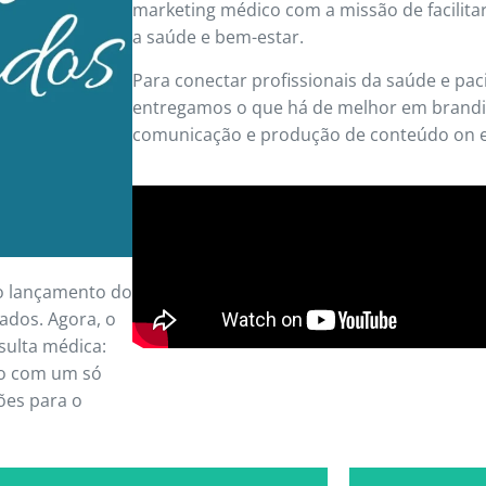
marketing médico com a missão de facilita
a saúde e bem-estar.
Para conectar profissionais da saúde e pac
entregamos o que há de melhor em brandi
comunicação e produção de conteúdo on e 
 o lançamento do
ados. Agora, o
sulta médica:
to com um só
ões para o